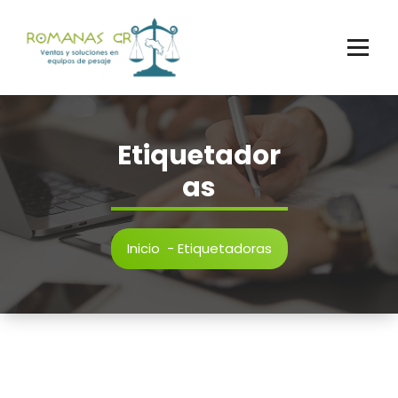
Saltar
al
contenido
Etiquetador
as
Inicio
-
Etiquetadoras