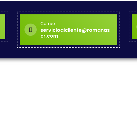
Correo
servicioalcliente@romanas
cr.com