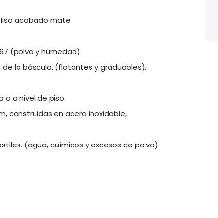
4 liso acabado mate
m
 67 (polvo y humedad).
 de la báscula. (flotantes y graduables).
a o a nivel de piso.
m, construidas en acero inoxidable,
stiles. (agua, químicos y excesos de polvo).