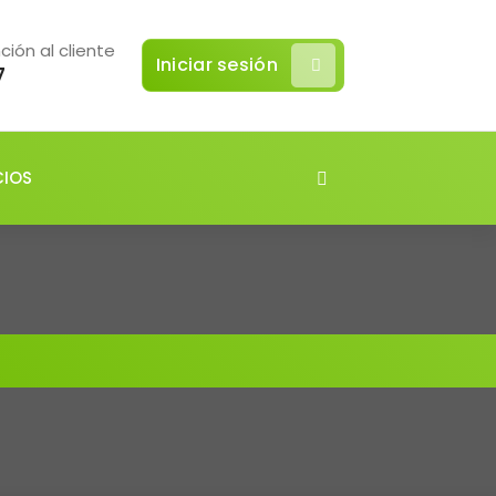
ción al cliente
Iniciar sesión
7
CIOS